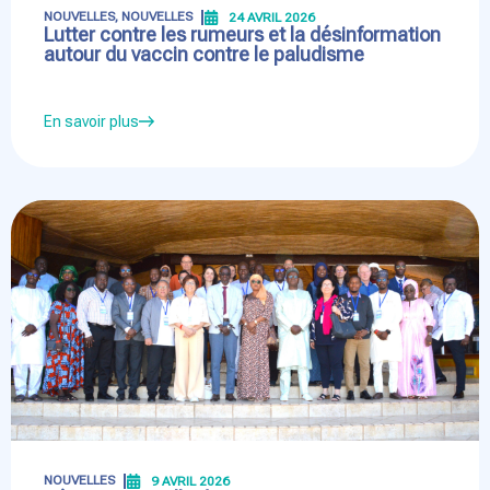
NOUVELLES
,
NOUVELLES
24 AVRIL 2026
Lutter contre les rumeurs et la désinformation
autour du vaccin contre le paludisme
En savoir plus
NOUVELLES
9 AVRIL 2026