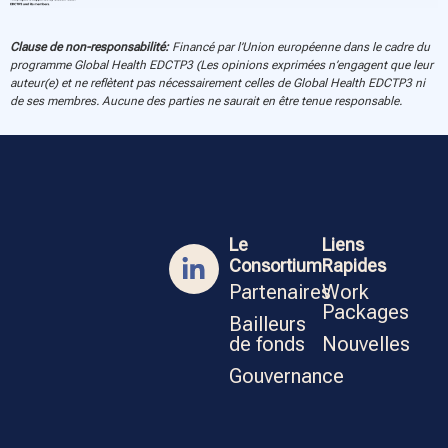
Clause de non-responsabilité:
Financé par l’Union européenne dans le cadre du
programme Global Health EDCTP3 (Les opinions exprimées n’engagent que leur
auteur(e) et ne reflètent pas nécessairement celles de Global Health EDCTP3 ni
de ses membres. Aucune des parties ne saurait en être tenue responsable.
Le
Liens
Consortium
Rapides
Partenaires
Work
Packages
Bailleurs
de fonds
Nouvelles
Gouvernance