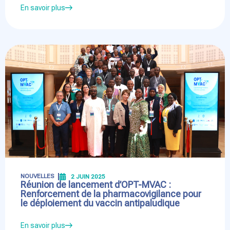
En savoir plus
NOUVELLES
2 JUIN 2025
Réunion de lancement d’OPT-MVAC :
Renforcement de la pharmacovigilance pour
le déploiement du vaccin antipaludique
En savoir plus