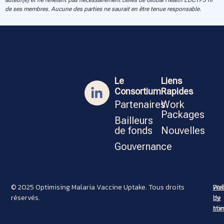
de ses membres. Aucune des parties ne saurait en être tenue responsable.
Le
Liens
Consortium
Rapides
Partenaires
Work
Packages
Bailleurs
de fonds
Nouvelles
Gouvernance
© 2025 Optimising Malaria Vaccine Uptake. Tous droits
Pol
Web
réservés.
de
by
con
Min