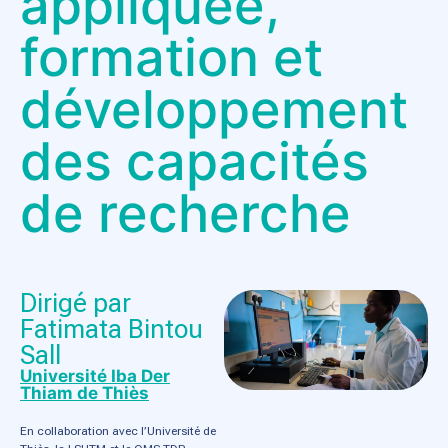
appliquée,
formation et
développement
des capacités
de recherche
Dirigé par
Fatimata Bintou
Sall
Université Iba Der
Thiam de Thiès
En collaboration avec l’Université de