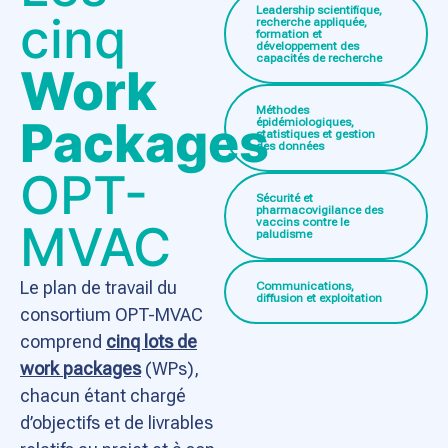
Leadership scientifique,
cinq
recherche appliquée,
formation et
développement des
capacités de recherche
Work
Méthodes
Packages
épidémiologiques,
statistiques et gestion
des données
OPT-
Sécurité et
pharmacovigilance des
vaccins contre le
MVAC
paludisme
Le plan de travail du
Communications,
diffusion et exploitation
consortium OPT-MVAC
comprend
cinq lots de
work packages
(WPs),
chacun étant chargé
d’objectifs et de livrables