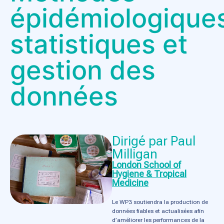
épidémiologique
statistiques et
gestion des
données
Dirigé par Paul
Milligan
London School of
Hygiene & Tropical
Medicine
Le WP3 soutiendra la production de
données fiables et actualisées afin
d’améliorer les performances de la