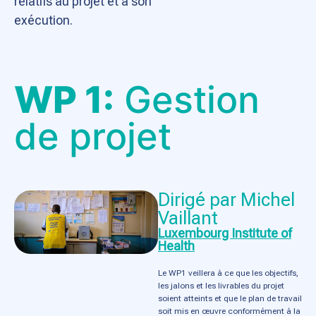
relatifs au projet et à son
exécution.
WP 1:
Gestion
de projet
Dirigé par Michel
Vaillant
Luxembourg Institute of
Health
Le WP1 veillera à ce que les objectifs,
les jalons et les livrables du projet
soient atteints et que le plan de travail
soit mis en œuvre conformément à la