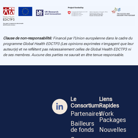
Clause de non-responsabilité:
Financé par l’Union européenne dans le cadre du
programme Global Health EDCTP3 (Les opinions exprimées n’engagent que leur
auteur(e) et ne reflètent pas nécessairement celles de Global Health EDCTP3 ni
de ses membres. Aucune des parties ne saurait en être tenue responsable.
Le
Liens
Consortium
Rapides
Partenaires
Work
Packages
Bailleurs
de fonds
Nouvelles