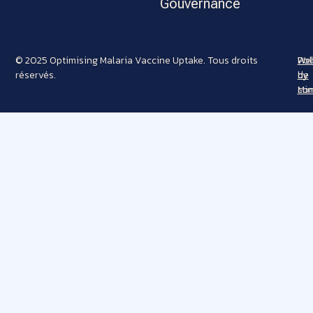
Gouvernance
© 2025 Optimising Malaria Vaccine Uptake. Tous droits
Pol
Web
réservés.
de
by
con
Min