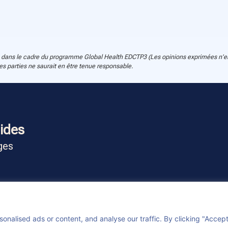
dans le cadre du programme Global Health EDCTP3 (Les opinions exprimées n’eng
 parties ne saurait en être tenue responsable.
ides
ges
alised ads or content, and analyse our traffic. By clicking "Accept