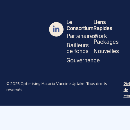
Le
Liens
Consortium
Rapides
Partenaires
Work
Packages
Bailleurs
de fonds
Nouvelles
Gouvernance
© 2025 Optimising Malaria Vaccine Uptake. Tous droits
Pol
Web
réservés.
de
by
con
Min