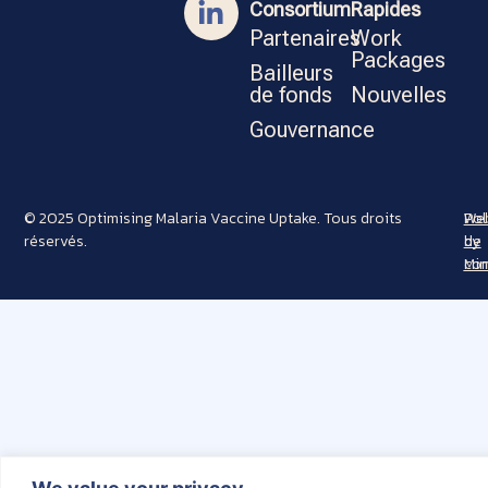
Consortium
Rapides
Partenaires
Work
Packages
Bailleurs
de fonds
Nouvelles
Gouvernance
© 2025 Optimising Malaria Vaccine Uptake. Tous droits
Pol
Web
réservés.
de
by
con
Min