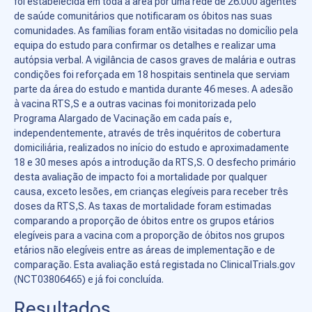
foi estabelecida em toda a área por uma rede de 26.000 agentes
de saúde comunitários que notificaram os óbitos nas suas
comunidades. As famílias foram então visitadas no domicílio pela
equipa do estudo para confirmar os detalhes e realizar uma
autópsia verbal. A vigilância de casos graves de malária e outras
condições foi reforçada em 18 hospitais sentinela que serviam
parte da área do estudo e mantida durante 46 meses. A adesão
à vacina RTS,S e a outras vacinas foi monitorizada pelo
Programa Alargado de Vacinação em cada país e,
independentemente, através de três inquéritos de cobertura
domiciliária, realizados no início do estudo e aproximadamente
18 e 30 meses após a introdução da RTS,S. O desfecho primário
desta avaliação de impacto foi a mortalidade por qualquer
causa, exceto lesões, em crianças elegíveis para receber três
doses da RTS,S. As taxas de mortalidade foram estimadas
comparando a proporção de óbitos entre os grupos etários
elegíveis para a vacina com a proporção de óbitos nos grupos
etários não elegíveis entre as áreas de implementação e de
comparação. Esta avaliação está registada no ClinicalTrials.gov
(NCT03806465) e já foi concluída.
Resultados