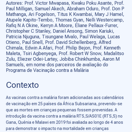
Autores: Prof. Victor Mwapasa, Kwaku Poku Asante, Prof.
Paul Milligan, Samuel Akech, Abraham Oduro, Prof. Don P
Mathanga, Ari Fogelson, Titus K Kwambai, Mary J Hamel,
Atupele Kapito-Tembo, Thomas Gyan, Nelli Westercamp,
Rafiq N A Okine, Kerryn A Moore, Eliane Pellaux-Furrer,
Christopher C Stanley, Daniel Ansong, Simon Kariuki,
Patricia Njuguna, Tisungane Mvalo, Paul Welaga, Lucas
Otieno, Paul Snell, Prof. David Schellenberg, Alfred
Chimala, Edwin A Afari, Prof. Philip Bejon, Prof. Kenneth
Maleta, Tsiri Agbenyega, Prof. Robert W Snow, Madalitso
Zulu, Eliezer Odei-Lartey, Jobiba Chinkhumba, Aaron M
Samuels, em nome dos parceiros de avaliação do
Programa de Vacinação contra a Malária
Contexto
As vacinas contra a malária foram adicionadas aos calendários
de vacinação em 25 países da África Subsariana, prevendo-se
que as mortes em crianças pequenas fossem prevenidas. A
introdução da vacina contra a malária RTS,S/AS01E (RTS,S) no
Gana, Quénia e Malawi em 2019 foi avaliada ao longo de 4 anos
para demonstrar o impacto na mortalidade em crianças