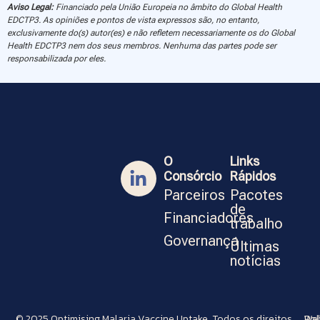
Aviso Legal:
Financiado pela União Europeia no âmbito do Global Health
EDCTP3. As opiniões e pontos de vista expressos são, no entanto,
exclusivamente do(s) autor(es) e não refletem necessariamente os do Global
Health EDCTP3 nem dos seus membros. Nenhuma das partes pode ser
responsabilizada por eles.
O
Links
Consórcio
Rápidos
Parceiros
Pacotes
de
Financiadores
trabalho
Governança
Últimas
notícias
© 2025 Optimising Malaria Vaccine Uptake. Todos os direitos
Pol
Web