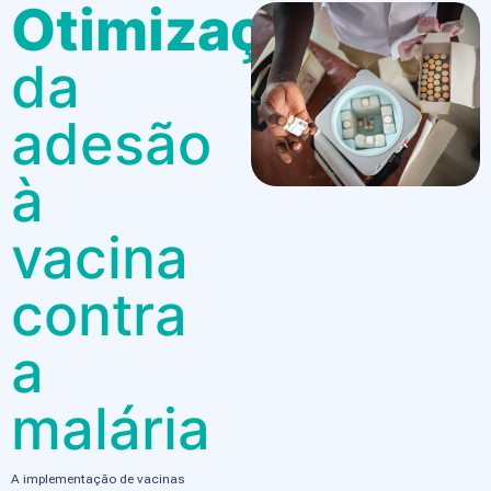
Otimização
da
adesão
à
vacina
contra
a
malária
A implementação de vacinas