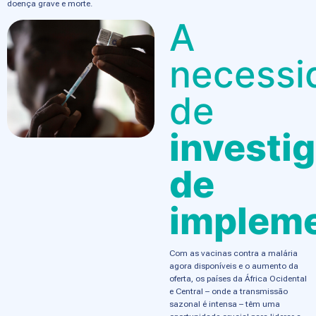
doença grave e morte.
A
necessi
de
investi
de
implem
Com as vacinas contra a malária
agora disponíveis e o aumento da
oferta, os países da África Ocidental
e Central – onde a transmissão
sazonal é intensa – têm uma