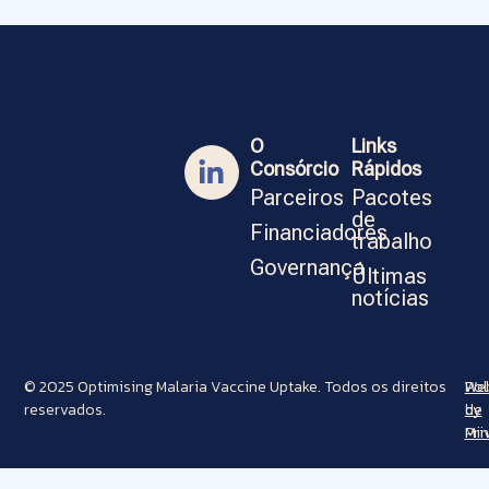
O
Links
Consórcio
Rápidos
Parceiros
Pacotes
de
Financiadores
trabalho
Governança
Últimas
notícias
© 2025 Optimising Malaria Vaccine Uptake. Todos os direitos
Pol
Web
reservados.
de
by
Pri
Min