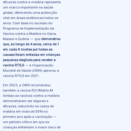
eficazes contra a malária representa
um marco importante na saúde
global, oferecendo uma protecção
vital em áreas endémicas todos os
anos. Com base no sucesso do
Programa de Implementação da
Vacina contra a Malária no Gana,
Malawi e Quénia — que
demonstrou
que, ao longo de 4 anos, cerca de 1
em cada 8 mortes por todas as
causas foram evitadas em crianças
pequenas elegíveis para receber a
vacina RTS,S
— a Organização
Mundial de Saúde (OMS) aprovou a
vacina RTS,S em 2021.
Em 2023, a OMS recomendou
também a vacina R21/Matrix-M.
Ambas as vacinas contra a malária
demonstraram ser seguras e
eficazes, reduzindo os casos de
malária em mais de 50% no
primeiro ano após a vacinação —
um período crítico em que as
crianças enfrentam o maior risco de