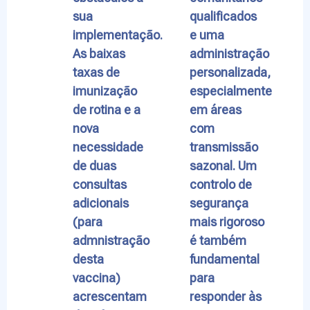
sua
qualificados
implementação.
e uma
As baixas
administração
taxas de
personalizada,
imunização
especialmente
de rotina e a
em áreas
nova
com
necessidade
transmissão
de duas
sazonal. Um
consultas
controlo de
adicionais
segurança
(para
mais rigoroso
admnistração
é também
desta
fundamental
vaccina)
para
acrescentam
responder às