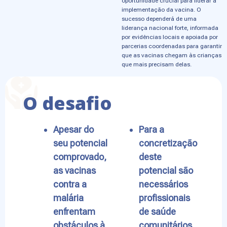
oportunidade crucial para liderar a
implementação da vacina. O
sucesso dependerá de uma
liderança nacional forte, informada
por evidências locais e apoiada por
parcerias coordenadas para garantir
que as vacinas chegam às crianças
que mais precisam delas.
O desafio
Apesar do
Para a
seu potencial
concretização
comprovado,
deste
as vacinas
potencial são
contra a
necessários
malária
profissionais
enfrentam
de saúde
obstáculos à
comunitários