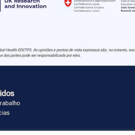
al Health EDCTP3. As opiniões e pontos de vista expressos são, no entanto, ex
as partes pode ser responsabilizada por eles.
idos
trabalho
cias